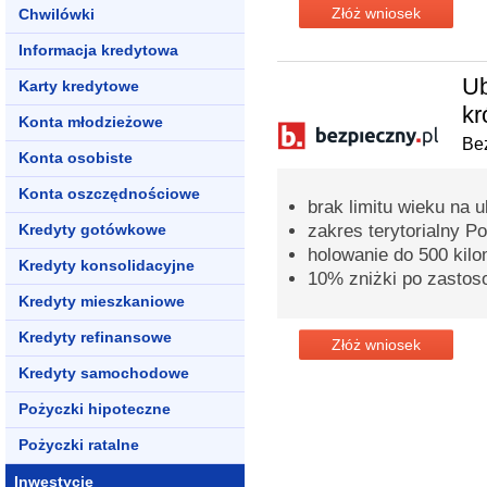
Złóż wniosek
Chwilówki
Informacja kredytowa
Ub
Karty kredytowe
kr
Konta młodzieżowe
Bez
Konta osobiste
Konta oszczędnościowe
brak limitu wieku na 
Kredyty gotówkowe
zakres terytorialny P
holowanie do 500 kil
Kredyty konsolidacyjne
10% zniżki po zastos
Kredyty mieszkaniowe
Kredyty refinansowe
Złóż wniosek
Kredyty samochodowe
Pożyczki hipoteczne
Pożyczki ratalne
Inwestycje