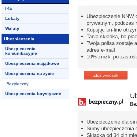
IKE
Ubezpieczenie NNW o
Lokaty
prywatnym, podczas n
Waluty
Kupując on-line otrz
Tania składka, bo pła
Ubezpieczenia
Twoja polisa zostaje 
Ubezpieczenia
adres e-mail
komunikacyjne
10% zniżki po zastos
Ubezpieczenia majątkowe
Ubezpieczenia na życie
Złóż wniosek
Bezpieczny
Ubezpieczenia turystyczne
Ub
Bez
Ubezpieczenie dla sing
Sumy ubezpieczenia 
Składka od 34 pln mie