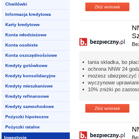
Chwilówki
Złóż wniosek
Informacja kredytowa
Karty kredytowe
NN
Sz
Konta młodzieżowe
Bez
Konta osobiste
Konta oszczędnościowe
tania składka, bo pła
Kredyty gotówkowe
ochrona NNW 24 godz
możesz ubezpieczyć ki
Kredyty konsolidacyjne
wyczynowe uprawianie
Kredyty mieszkaniowe
10% zniżki po zastos
Kredyty refinansowe
Kredyty samochodowe
Złóż wniosek
Pożyczki hipoteczne
Pożyczki ratalne
N
Inwestycje
Bez