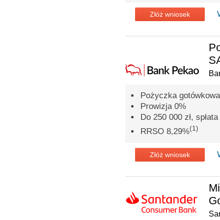
Złóż wniosek
P
SA
Ba
Pożyczka gotówkowa 
Prowizja 0%
Do 250 000 zł, spłata 
(1)
RRSO 8,29%
Złóż wniosek
Mi
G
Sa