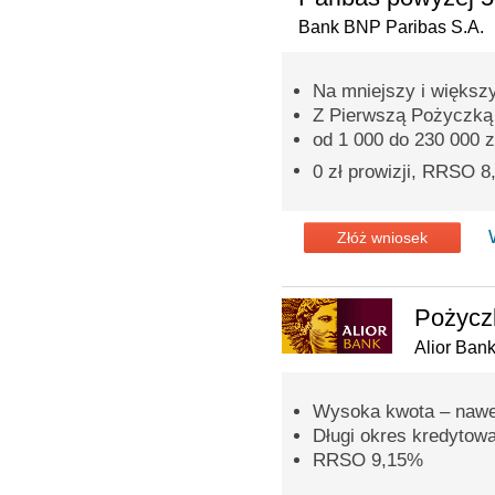
Bank BNP Paribas S.A.
Na mniejszy i większ
Z Pierwszą Pożyczką p
od 1 000 do 230 000 z
0 zł prowizji, RRSO 
Złóż wniosek
Pożycz
Alior Ban
Wysoka kwota – nawet
Długi okres kredytowan
RRSO 9,15%