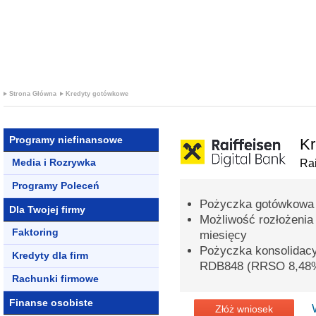
+ PROMOCJ
KREDYTOWE
Strona Główna
Kredyty gotówkowe
Programy niefinansowe
Kr
Media i Rozrywka
Rai
Programy Poleceń
Pożyczka gotówkowa 
Dla Twojej firmy
Możliwość rozłożenia
Faktoring
miesięcy
Pożyczka konsolidac
Kredyty dla firm
RDB848 (RRSO 8,48
Rachunki firmowe
Finanse osobiste
Złóż wniosek