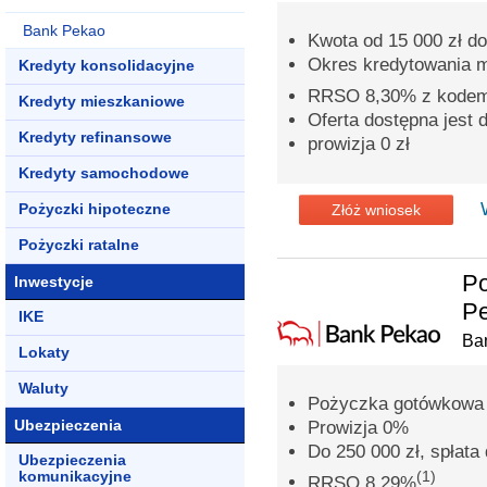
Bank Pekao
Kwota od 15 000 zł do
Okres kredytowania 
Kredyty konsolidacyjne
RRSO 8,30% z kode
Kredyty mieszkaniowe
Oferta dostępna jest
Kredyty refinansowe
prowizja 0 zł
Kredyty samochodowe
Pożyczki hipoteczne
Złóż wniosek
Pożyczki ratalne
P
Inwestycje
Pe
IKE
Ba
Lokaty
Waluty
Pożyczka gotówkowa n
Ubezpieczenia
Prowizja 0%
Do 250 000 zł, spłata 
Ubezpieczenia
komunikacyjne
(1)
RRSO 8,29%