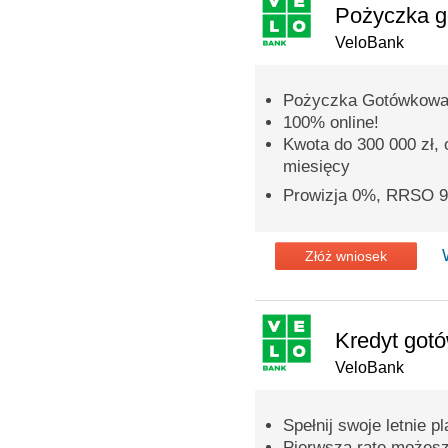
Pożyczka 
VeloBank
Pożyczka Gotówkowa
100% online!
Kwota do 300 000 zł,
miesięcy
Prowizja 0%, RRSO 
Złóż wniosek
Kredyt got
VeloBank
Spełnij swoje letnie pl
Pierwszą ratę możesz