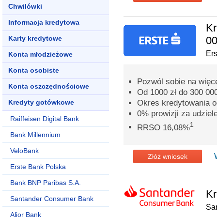
Chwilówki
Informacja kredytowa
Kr
Karty kredytowe
00
Er
Konta młodzieżowe
Konta osobiste
Pozwól sobie na więc
Konta oszczędnościowe
Od 1000 zł do 300 000
Kredyty gotówkowe
Okres kredytowania o
0% prowizji za udziel
Raiffeisen Digital Bank
1
RRSO 16,08%
Bank Millennium
VeloBank
Złóż wniosek
Erste Bank Polska
Bank BNP Paribas S.A.
Kr
Santander Consumer Bank
Sa
Alior Bank