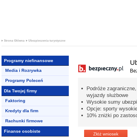
+ PROMOCJ
KREDYTOWE
Strona Główna
Ubezpieczenia turystyczne
Programy niefinansowe
Ub
Media i Rozrywka
Bez
Programy Poleceń
Podróże zagraniczne,
Dla Twojej firmy
wyjazdy służbowe
Faktoring
Wysokie sumy ubezpi
Opcje: sporty wysoki
Kredyty dla firm
10% zniżki po zastos
Rachunki firmowe
Finanse osobiste
Złóż wniosek