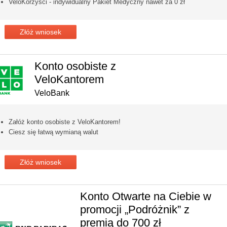
VeloKorzyści - indywidualny Pakiet Medyczny nawet za 0 zł
Złóż wniosek
Konto osobiste z
VeloKantorem
VeloBank
Załóż konto osobiste z VeloKantorem!
Ciesz się łatwą wymianą walut
Złóż wniosek
Konto Otwarte na Ciebie w
promocji „Podróżnik” z
premią do 700 zł