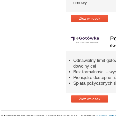
umowy
Złóż wniosek
Po
eG
Odnawialny limit gotó
dowolny cel
Bez formalności – wy
Pieniądze dostępne n
Spłata pożyczonych ś
Złóż wniosek
© Rozwiązanie dostarcza Bonnier Business Polska sp. z o.o. - organizator
Systemu Partne