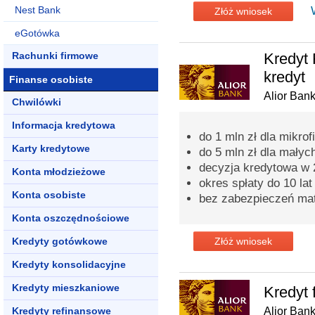
Nest Bank
Złóż wniosek
eGotówka
Rachunki firmowe
Kredyt 
kredyt
Finanse osobiste
Alior Ban
Chwilówki
Informacja kredytowa
do 1 mln zł dla mikrof
Karty kredytowe
do 5 mln zł dla małych
decyzja kredytowa w 
Konta młodzieżowe
okres spłaty do 10 lat
Konta osobiste
bez zabezpieczeń mat
Konta oszczędnościowe
Kredyty gotówkowe
Złóż wniosek
Kredyty konsolidacyjne
Kredyty mieszkaniowe
Kredyt 
Kredyty refinansowe
Alior Ban