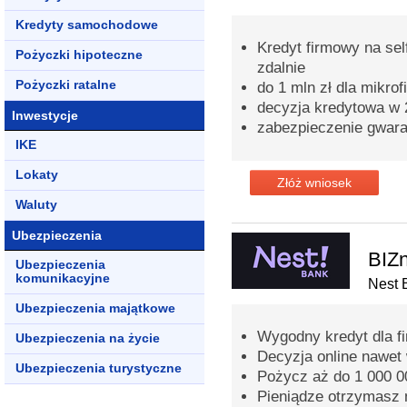
Kredyty samochodowe
Kredyt firmowy na sel
Pożyczki hipoteczne
zdalnie
Pożyczki ratalne
do 1 mln zł dla mikrof
decyzja kredytowa w 
Inwestycje
zabezpieczenie gwar
IKE
Lokaty
Złóż wniosek
Waluty
Ubezpieczenia
BIZn
Ubezpieczenia
komunikacyjne
Nest 
Ubezpieczenia majątkowe
Wygodny kredyt dla fi
Ubezpieczenia na życie
Decyzja online nawet
Ubezpieczenia turystyczne
Pożycz aż do 1 000 00
Pieniądze otrzymasz 