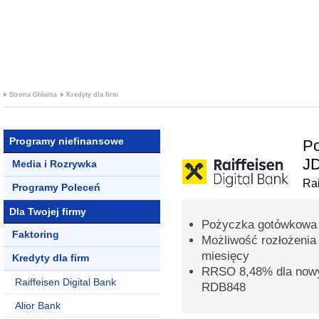
+ PROMOCJ
KREDYTOWE
Strona Główna
Kredyty dla firm
Programy niefinansowe
Po
J
Media i Rozrywka
Rai
Programy Poleceń
Dla Twojej firmy
Pożyczka gotówkowa 
Faktoring
Możliwość rozłożenia
miesięcy
Kredyty dla firm
RRSO 8,48% dla nowy
Raiffeisen Digital Bank
RDB848
Alior Bank